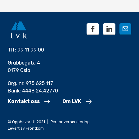
facebook
linkedin
Tlf: 99 11 99 00
Grubbegata 4
0179 Oslo
Org. nr. 975 625 117
Bank: 4448.24.42770
Kontakt oss
Om LVK
© Opphavsrett 2021 |
Personvernerklæring
Levert av
Frontkom