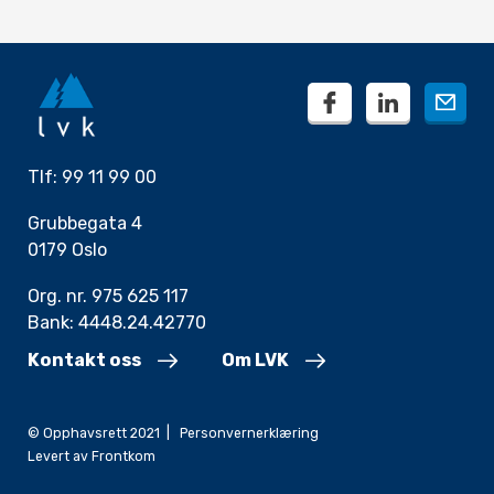
facebook
linkedin
Tlf: 99 11 99 00
Grubbegata 4
0179 Oslo
Org. nr. 975 625 117
Bank: 4448.24.42770
Kontakt oss
Om LVK
© Opphavsrett 2021 |
Personvernerklæring
Levert av
Frontkom