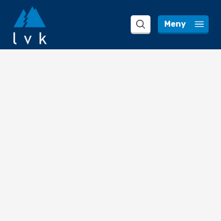
 Meny 
search